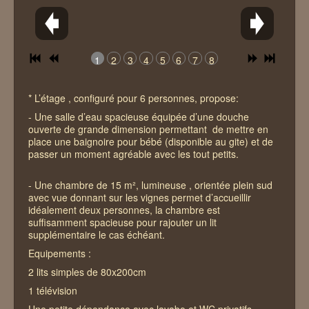
Les alentours
Contact
1
2
3
4
5
6
7
8
* L’étage , configuré pour 6 personnes, propose:
- Une salle d’eau spacieuse équipée d’une douche
ouverte de grande dimension permettant de mettre en
place une baignoire pour bébé (disponible au gite) et de
passer un moment agréable avec les tout petits.
- Une chambre de 15 m², lumineuse , orientée plein sud
avec vue donnant sur les vignes permet d’accueillir
idéalement deux personnes, la chambre est
suffisamment spacieuse pour rajouter un lit
supplémentaire le cas échéant.
Equipements :
2 lits simples de 80x200cm
1 télévision