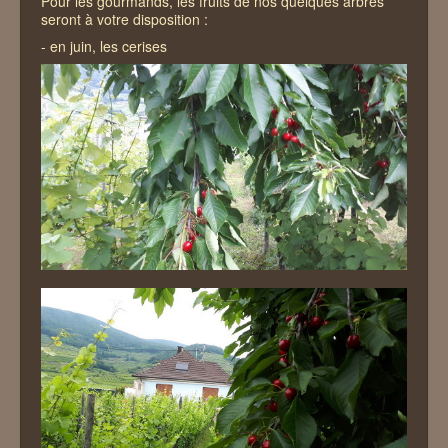
Pour les gourmands, les fruits de nos quelques arbres
Les alentours
seront à votre disposition :
- en juin, les cerises
Contact