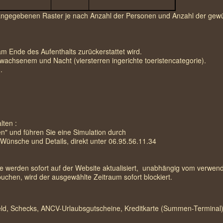
n angegebenen Raster je nach Anzahl der Personen und Anzahl der ge
am Ende des Aufenthalts zurückerstattet wird.
wachsenem und Nacht (viersterren ingerichte toeristencategorie).
.
lten :
n" und führen Sie eine Simulation durch
e Wünsche und Details, direkt unter 06.95.56.11.34
se werden sofort auf der Website aktualisiert, unabhängig vom verwe
uchen, wird der ausgewählte Zeitraum sofort blockiert.
ld, Schecks, ANCV-Urlaubsgutscheine, Kreditkarte (Summen-Terminal)